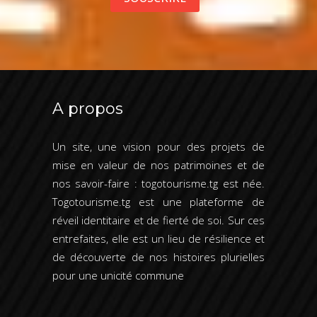
email
imm
Le village artisanal
...
par
pat
Le Monument de l’indépendance
le 
Kou
Le Musée national
A propos
La Gare Ferroviaire
Un site, une vision pour des projets de
mise en valeur de nos patrimoines et de
Le Bâtiment de l'ancienne poste
nos savoir-faire : togotourisme.tg est née.
Togotourisme.tg est une plateforme de
Allemande
réveil identitaire et de fierté de soi. Sur ces
entrefaites, elle est un lieu de résilience et
Le Cimetière Allemand de Mango
de découverte de nos histoires plurielles
pour une unicité commune
Le Pont Allemand sur l'Oti
Le Barrage aux hippopotames