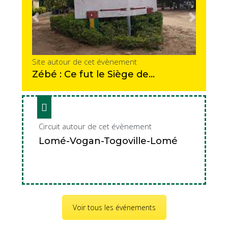
Hôtel Onomo
Previous
Next
Hôtel du Golfe
Site autour de cet évènement
Hôtel la Concorde Lomé
Zébé : Ce fut le Siège de
l’Administration Coloniale
Hôtel Ahoefa King Salon Garden
Allemande 1887-1897 à Aného
Circuit autour de cet évènement
Hôtel Residence Madiba
Lomé-Vogan-Togoville-Lomé
Previous
Next
Hôtel Dapaong
Hôtel Central
Voir tous les événements
Hôtel Ivans Plaza