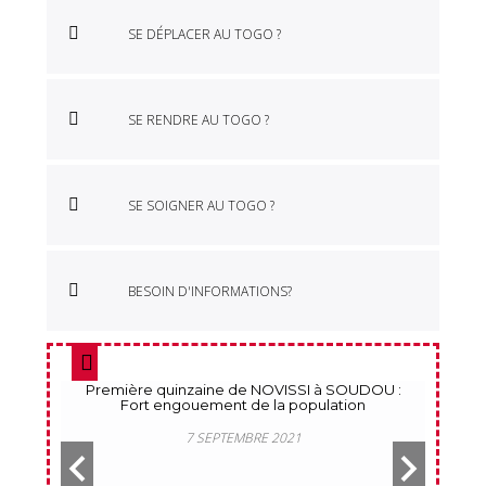
Hôtel Excellence
SE DÉPLACER AU TOGO ?
Hôtel M’rode
SE RENDRE AU TOGO ?
Hôtel le ZIND NAABA
Hôtel Saint Thomas
SE SOIGNER AU TOGO ?
Hôtel Novela Star
BESOIN D'INFORMATIONS?
Hôtel Ghis Palace
Hôtel Sancta Maria
 «
Première quinzaine de NOVISSI à SOUDOU :
Lanc
r la
Fort engouement de la population
mobi
 Lomé
Hôtel Eda Oba
7 SEPTEMBRE 2021