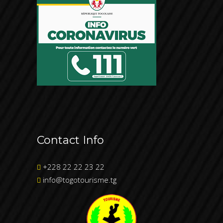
Le Barrage aux crocodiles de Boadè
Le Camp Massu de Tchatchaminadè
La Grotte aux Tam-tams de Konfess-
haut
L'Empreinte du premier homme
Kabyè
Contact Info
Le Foyer de Charité d'Alédjo
+228 22 22 23 22
Le Campement des Allemands
info@togotourisme.tg
La chefferie de Kparatao