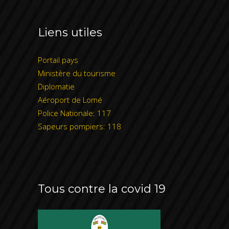
Le Domaine Graviou
Liens utiles
Les Grottes et peintures rupestres
Portail pays
de Sogou
Ministère du tourisme
Diplomatie
Les Tumulus et métallurgie de
Aéroport de Lomé
Magoudjoal
Police Nationale: 117
Sapeurs pompiers: 118
Les Puits d'extraction de fer à
Koutdjoak
Les Grottes d'Afounga
Tous contre la covid 19
Le Camp Massu de Naware