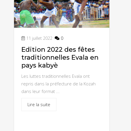
Dzogbégan sur le plateau de Dayes
La plage de Lomé
11 juillet 2022
0
Muraille d'Agbogbo
Edition 2022 des fêtes
traditionnelles Evala en
Le lac Togo et Togoville
pays kabyè
Les luttes traditionnelles Evala ont
le marché de Dapaong
repris dans la préfecture de la Kozah
dans leur format ...
Le Monument de l’Union : au
Lire la suite
carrefour de la Poste
Le marché de Vogan