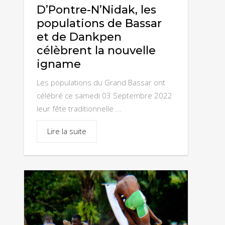
ALEHERIDE ET LE LAC AUX AIGRETTES
D’Pontre-N’Nidak, les
populations de Bassar
Le parc national Fazao Malfakassa
et de Dankpen
célèbrent la nouvelle
Aéroport International Gnassingbe
igname
Eyadéma (AIGE) de Lomé
Les populations du Grand Bassar ont
célébré ce samedi 03 Septembre 2022
Frontière Togo-Bénin (Hillacondji)
leur fête traditionnelle ...
Frontière Togo- Burkina Faso
Lire la suite
(Cinkassé)
Cathédrale de Kpalimé
Le Port Autonome de Lomé
Cinkassé à la porte du sahel