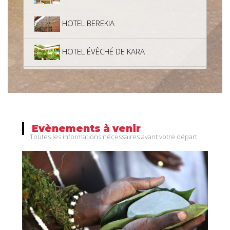
HOTEL BEREKIA
HOTEL ÉVÊCHÉ DE KARA
HOTEL CENTRAL DE SOKODE
Hôtel Aléhéri
Evènements
à
venir
HOTEL ESSOFA
Toutes les informations nécessaires avant votre départ
AVE KEDIA
HOTEL PARC RESIDENCE
HOTEL GANIELA