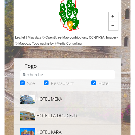
Leaflet
| Map data ©
OpenStreetMap
contributors,
CC-BY-SA
, Imagery
©
Mapbox
, Togo outline by
i-Media Consulting
Togo
Site
Restaurant
Hotel
HOTEL MEKA
HOTEL LA DOUCEUR
HOTEL KARA