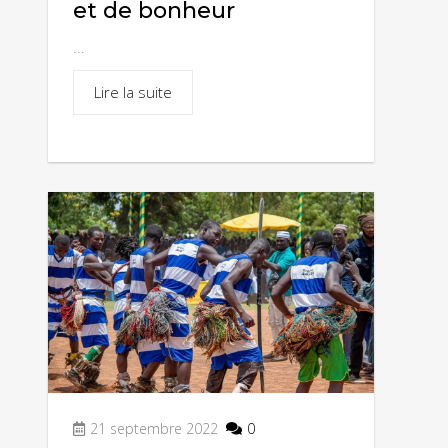
et de bonheur
RIVIERE GNAKPIMKPIM A N’TAMBU
...
Poudrière allemande de Sokodé
Lire la suite
Marché d Tchamba
LES CHUTES DE MARIA
Yoma-boua ou rivière des esclaves
(préfecture de Sotouboua)
Le vestibule de Ouro Djobo Sémassi
Le Centre National de Tissage de
Sokodé (CENATIS)
21 septembre 2022
0