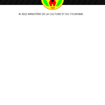
Le Mausolée de Sarakawa
Les Pavements de Wiyamdè (Maison
© 2022 MINISTÈRE DE LA CULTURE ET DU TOURISME.
Yoma)
Le Monument des Martyrs de
PyaHodo
La Maison ancestrale-musée de Ydè-
Kpéloudè
Le Musée régional de Kara
La Place de la victoire (Ewaou)
La Gare ferroviaire de Blitta