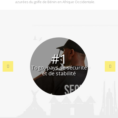
azurées du golfe de Bénin en Afrique Occidentale.
#1
Togo, pays de sécurité
Previous
Next
et de stabilité